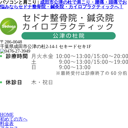
パソコンと肩こり |
成田市公津の杜で肩こり・腰痛・頭痛でお
悩みならセドナ整骨院・鍼灸院・カイロプラクティックへ！
〒286-0048
千葉県成田市公津の杜2-14-1 セキードセキ1F
HOME
初めての方へ
料金表