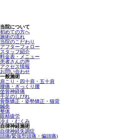
当院について
初めての方へ
施術の流れ
当院のこだわり
アフターフォロー
スタッフ紹介
料金表・メニュー
患者さんの声
アクセス情報
お問い合わせ
一般施術
肩こり・四十肩・五十肩
腰痛・ぎっくり腰
坐骨神経痛
手足のしびれ
骨盤矯正・姿勢矯正・猫背
鍼灸
整体
眼精疲労
冷え・むくみ
自律神経施術
自律神経失調症
頭痛(緊張型頭痛・偏頭痛)