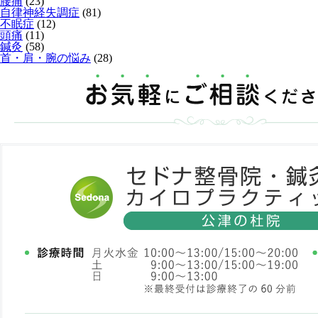
腰痛
(23)
自律神経失調症
(81)
不眠症
(12)
頭痛
(11)
鍼灸
(58)
首・肩・腕の悩み
(28)