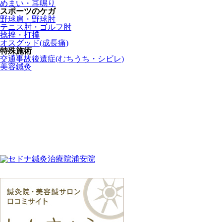
めまい・耳鳴り
スポーツのケガ
野球肩・野球肘
テニス肘・ゴルフ肘
捻挫・打撲
オスグッド(成長痛)
特殊施術
交通事故後遺症(むちうち・シビレ)
美容鍼灸