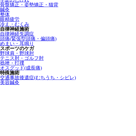
骨盤矯正・姿勢矯正・猫背
鍼灸
整体
眼精疲労
冷え・むくみ
自律神経施術
自律神経失調症
頭痛(緊張型頭痛・偏頭痛)
めまい・耳鳴り
スポーツのケガ
野球肩・野球肘
テニス肘・ゴルフ肘
捻挫・打撲
オスグッド(成長痛)
特殊施術
交通事故後遺症(むちうち・シビレ)
美容鍼灸