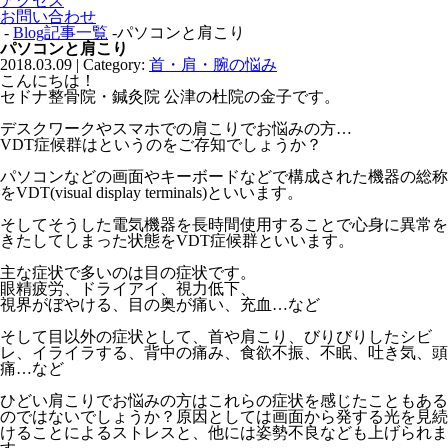
アクセス
お問い合わせ
-
Blog記事一覧
-パソコンと肩こり
パソコンと肩こり
2018.03.09 | Category:
首・肩・腕の悩み
こんにちは！
セドナ整骨院・鍼灸院 公津の杜院の金子です。
デスクワークやスマホでの肩こりでお悩みの方…
VDT症候群はというのをご存知でしょうか？
パソコンなどの画面やキーボードなどで構成された機器の総称
をVDT(visual display terminals)といいます。
そしてそうした電気機器を長時間使用することで心身に異常を
きたしてしまった状態をVDT症候群といいます。
主な症状で多いのは目の症状です。
眼精疲労、ドライアイ、視力低下、
視界がぼやける、目の奥が痛い、充血…など
そして目以外の症状として、首や肩こり、びりびりしたシビ
レ、イライラする、背中の痛み、食欲不振、不眠、吐き気、頭
痛…など
ひどい肩こりでお悩みの方はこれらの症状を感じたこともある
のではないでしょうか？原因としては画面から発する光を見続
けることによるストレスと、他には姿勢不良なども上げられま