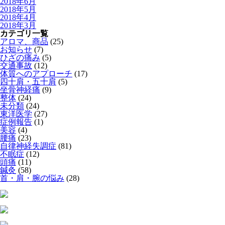
2018年6月
2018年5月
2018年4月
2018年3月
カテゴリ一覧
アロマ、商品
(25)
お知らせ
(7)
ひざの痛み
(5)
交通事故
(12)
体質へのアプローチ
(17)
四十肩・五十肩
(5)
坐骨神経痛
(9)
整体
(24)
未分類
(24)
東洋医学
(27)
症例報告
(1)
美容
(4)
腰痛
(23)
自律神経失調症
(81)
不眠症
(12)
頭痛
(11)
鍼灸
(58)
首・肩・腕の悩み
(28)