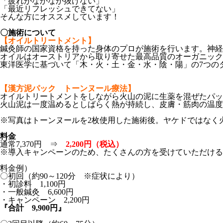
「疲れがなかなか抜けない」
「最近リフレッシュできてない」
そんな方にオススメしています！
〇施術について
【オイルトリートメント】
鍼灸師の国家資格を持った身体のプロが施術を行います。神経
オイルはオーストリアから取り寄せた最高品質のオーガニック
東洋医学に基づいて「木・火・土・金・水・陰・陽」の7つの
【漢方泥パック トーンヌール療法】
オイルトリートメントをしながら火山の泥に生薬を混ぜたパッ
火山泥は一度温めるとしばらく熱が持続し、皮膚・筋肉の温
※写真はトーンヌールを2枚使用した施術後。ヤケドではなく
料金
通常7,370円 ⇒
2,200円（税込）
※導入キャンペーンのため、たくさんの方を受けていただける
料金例）
〇初回（約90～120分 ※症状により）
・初診料 1,100円
・一般鍼灸 6,600円
・キャンペーン 2,200円
『合計 9,900円』