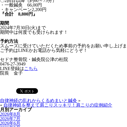
〇2回目以降（約60～75分）
・一般鍼灸 66,00円
・キャンペーン2,200円
『合計 8,800円』
期間
2024年7月30日(火)まで
期間中は何度でも受けられます！
予約方法
スムーズに受けていただくため事前の予約をお願い申し上げま
ご予約はLINEかお電話から気軽にどうぞ！
セドナ整骨院・鍼灸院公津の杜院
0476-27-3949
LINE登録は
こちら
院長 金子
自律神経の乱れからくるめまいと鍼灸
»
«
自律神経を整えて肩こりスッキリ！肩こりの症例紹介
月別アーカイブ
2026年8月
2026年7月
2026年6月