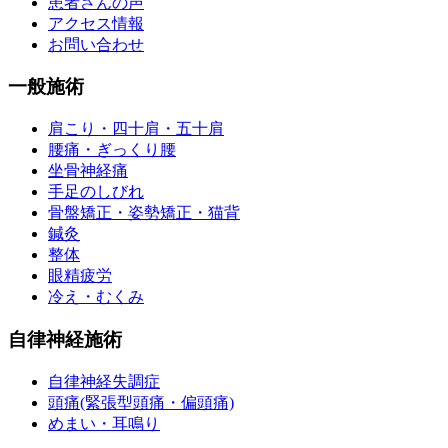
患者さんの声
アクセス情報
お問い合わせ
一般施術
肩こり・四十肩・五十肩
腰痛・ぎっくり腰
坐骨神経痛
手足のしびれ
骨盤矯正・姿勢矯正・猫背
鍼灸
整体
眼精疲労
冷え・むくみ
自律神経施術
自律神経失調症
頭痛(緊張型頭痛・偏頭痛)
めまい・耳鳴り