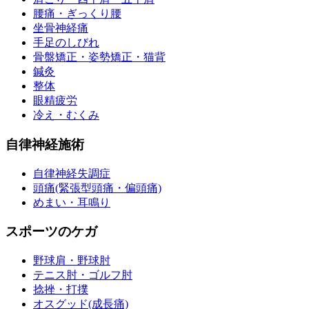
腰痛・ぎっくり腰
坐骨神経痛
手足のしびれ
骨盤矯正・姿勢矯正・猫背
鍼灸
整体
眼精疲労
冷え・むくみ
自律神経施術
自律神経失調症
頭痛(緊張型頭痛・偏頭痛)
めまい・耳鳴り
スポーツのケガ
野球肩・野球肘
テニス肘・ゴルフ肘
捻挫・打撲
オスグッド(成長痛)